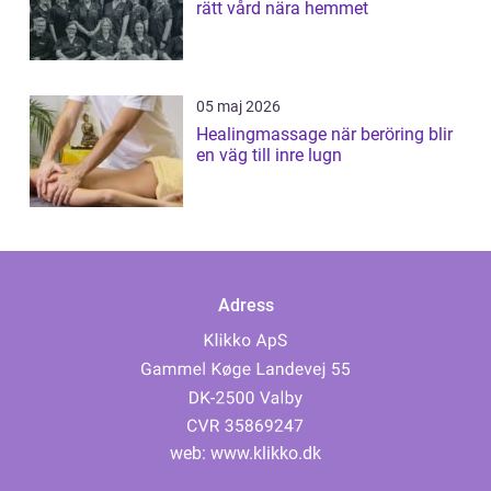
rätt vård nära hemmet
05 maj 2026
Healingmassage när beröring blir
en väg till inre lugn
Adress
web:
www.klikko.dk