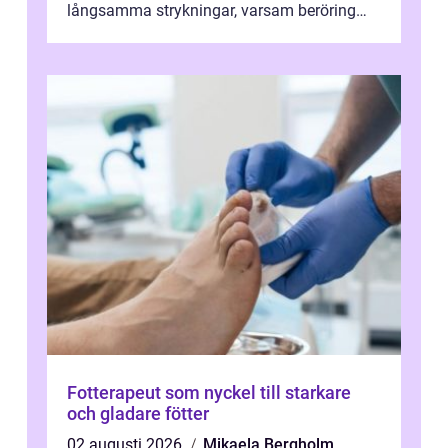
långsamma strykningar, varsam beröring
och fokuserat energiarbete får kropp och
nervsys...
Fotterapeut som nyckel till starkare
och gladare fötter
02 augusti 2026
Mikaela Bergholm