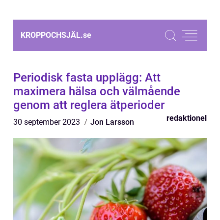
KROPPOCHSJÄL.
se
Periodisk fasta upplägg: Att
maximera hälsa och välmående
genom att reglera ätperioder
redaktionel
30 september 2023
Jon Larsson