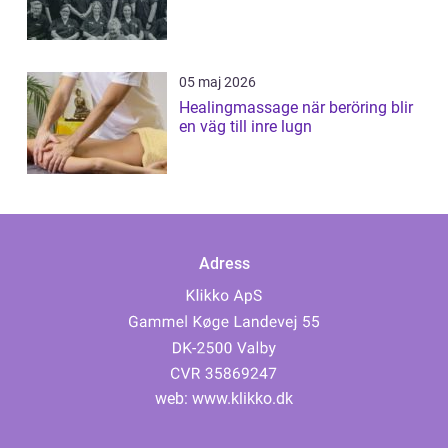
05 maj 2026
Healingmassage när beröring blir
en väg till inre lugn
Adress
web:
www.klikko.dk